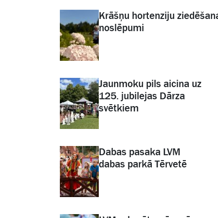
Krāšņu hortenziju ziedēšan
noslēpumi
Jaunmoku pils aicina uz
125. jubilejas Dārza
svētkiem
Dabas pasaka LVM
dabas parkā Tērvetē