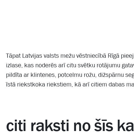
Tāpat Latvijas valsts mežu vēstniecībā Rīgā pie
izlase, kas noderēs arī citu svētku rotājumu gat
pildīta ar klintenes, potcelmu rožu, dižspārnu se
īstā riekstkoka riekstiem, kā arī citiem dabas ma
citi raksti no šīs k