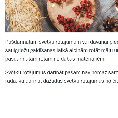
Pašdarinātam svētku rotājumam vai dāvanai piem
saulgriežu gaidīšanas laikā aicinām rotāt māju un
pašdarinātām rotām no dabas materiāliem.
Svētku rotājumus darināt pašam nav nemaz sarežģ
rāda, kā darināt dažādus svētku rotājumus no či