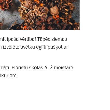
īt īpaša vērtība! Tāpēc ziemas
 izvēlēto svētku eglīti pušķot ar
īti. Floristu skolas A–Ž meistare
ekuriem.