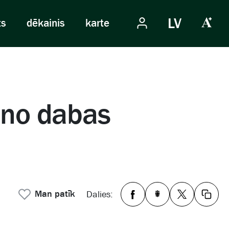
LV
ts
dēkainis
karte
 no dabas
Man patīk
Dalies: