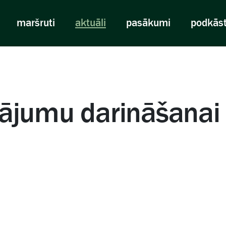
maršruti
aktuāli
pasākumi
podkās
tājumu darināšanai