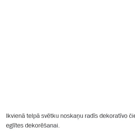
Ikvienā telpā svētku noskaņu radīs dekoratīvo čiek
eglītes dekorēšanai.