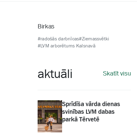
Birkas
#radošās darbnīcas
#Ziemassvētki
#LVM arborētums Kalsnavā
aktuāli
Skatīt visu
Sprīdīša vārda dienas
svinības LVM dabas
parkā Tērvetē