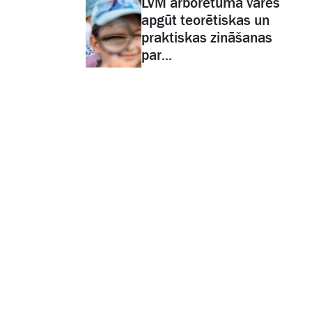
LVM arborētumā varēs
apgūt teorētiskas un
praktiskas zināšanas
par...