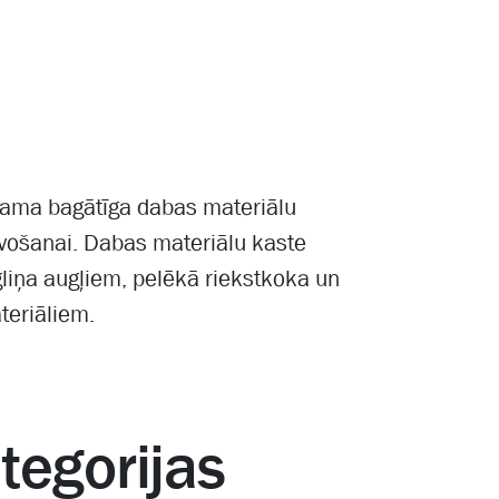
ejama bagātīga dabas materiālu
avošanai. Dabas materiālu kaste
gliņa augļiem, pelēkā riekstkoka un
teriāliem.
ategorijas