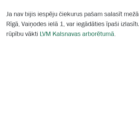
Ja nav bijis iespēju čiekurus pašam salasīt mežā
Rīgā, Vaiņodes ielā 1, var iegādāties īpaši izlasītu
rūpību vākti
LVM Kalsnavas arborētumā
.