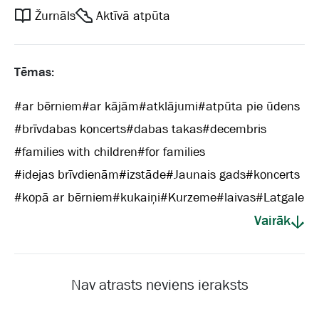
Žurnāls
Aktīvā atpūta
Tēmas:
#
ar bērniem
#
ar kājām
#
atklājumi
#
atpūta pie ūdens
#
brīvdabas koncerts
#
dabas takas
#
decembris
#
families with children
#
for families
#
idejas brīvdienām
#
izstāde
#
Jaunais gads
#
koncerts
#
kopā ar bērniem
#
kukaiņi
#
Kurzeme
#
laivas
#
Latgale
Vairāk
Nav atrasts neviens ieraksts