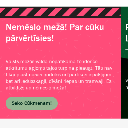
Nemēslo mežā! Par cūku
pārvērtīsies!
Valsts mežos valda nepatīkama tendence –
atkritumu apjoms tajos turpina pieaugt. Tās nav
tikai plastmasas pudeles un pārtikas iepakojumi,
V
bet arī ledusskapji, dīvāni riepas un tramvaji. Esi
m
atbildīgs un nemēslo mežā!
Seko Cūkmenam!