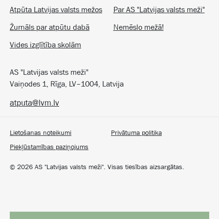
Atpūta Latvijas valsts mežos
Par AS "Latvijas valsts meži"
Žurnāls par atpūtu dabā
Nemēslo mežā!
Vides izglītība skolām
AS "Latvijas valsts meži"
Vaiņodes 1, Rīga, LV–1004, Latvija
atputa@lvm.lv
Lietošanas noteikumi
Privātuma politika
Piekļūstamības paziņojums
©
2026
AS "Latvijas valsts meži". Visas tiesības aizsargātas.