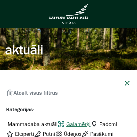
aktuāli
Aizvērt
Atcelt visus filtrus
Kategorijas:
Mammadaba aktuāli
Galamērķi
Padomi
Eksperti
Putni
Ūdeņos
Pasākumi