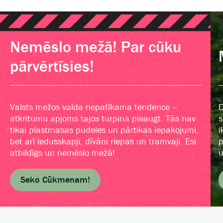
Nemēslo mežā! Par cūku
pārvērtīsies!
Valsts mežos valda nepatīkama tendence –
D
atkritumu apjoms tajos turpina pieaugt. Tās nav
s
tikai plastmasas pudeles un pārtikas iepakojumi,
i
bet arī ledusskapji, dīvāni riepas un tramvaji. Esi
p
atbildīgs un nemēslo mežā!
u
Seko Cūkmenam!