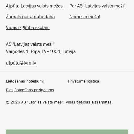
Atpūta Latvijas valsts mežos
Par AS "Latvijas valsts meži"
Žurnāls par atpūtu dabā
Nemēslo mežā!
Vides izglītība skolām
AS "Latvijas valsts meži"
Vaiņodes 1, Rīga, LV–1004, Latvija
atputa@lvm.lv
Lietošanas noteikumi
Privātuma politika
Piekļūstamības paziņojums
©
2026
AS "Latvijas valsts meži". Visas tiesības aizsargātas.