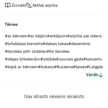
Žurnāls
Aktīvā atpūta
Tēmas:
#
ar bērniem
#
ar kājām
#
atklājumi
#
atpūta pie ūdens
#
brīvdabas koncerts
#
dabas takas
#
decembris
#
families with children
#
for families
#
idejas brīvdienām
#
izstāde
#
Jaunais gads
#
koncerts
#
kopā ar bērniem
#
kukaiņi
#
Kurzeme
#
laivas
#
Latgale
Vairāk
Nav atrasts neviens ieraksts