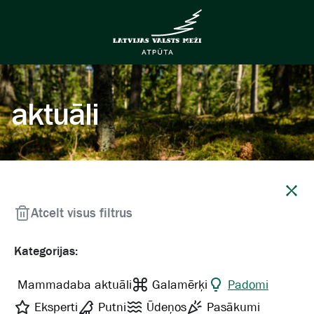
aktuāli
Aizvērt
Atcelt visus filtrus
Kategorijas:
Mammadaba aktuāli
Galamērķi
Padomi
Eksperti
Putni
Ūdeņos
Pasākumi