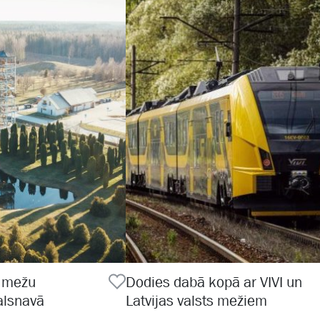
s mežu
Dodies dabā kopā ar VIVI un
alsnavā
Latvijas valsts mežiem