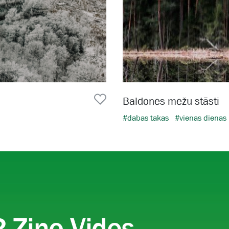
Baldones mežu stāsti
#dabas takas
#vienas dienas
ā
 Ziņo Vides