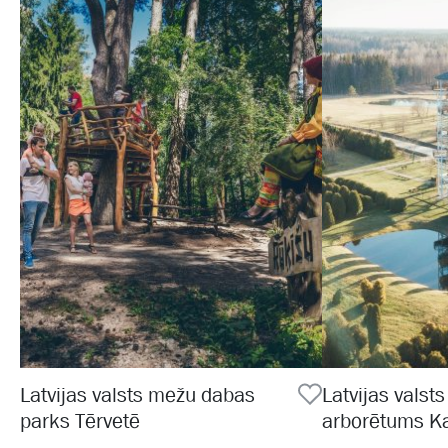
Latvijas valsts mežu dabas
Latvijas valst
parks Tērvetē
arborētums K