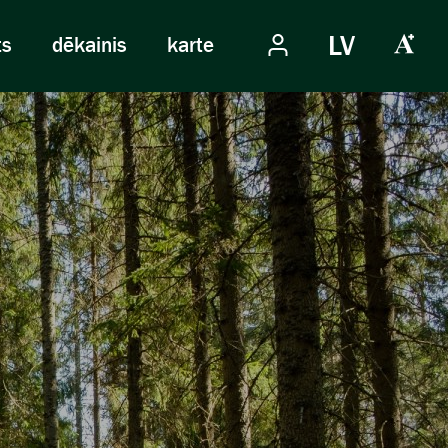
LV
ts
dēkainis
karte