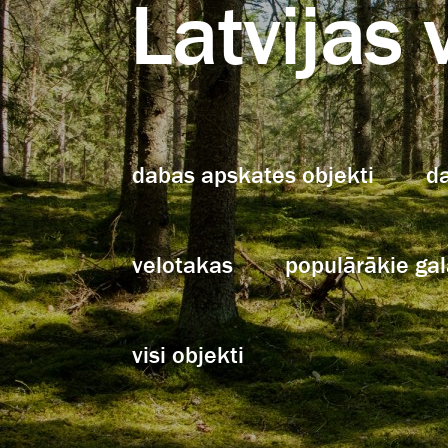
Latvijas 
dabas apskates objekti
d
velotakas
populārākie ga
visi objekti