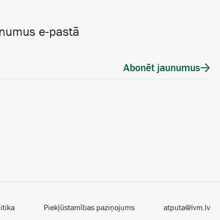
unumus e-pastā
Abonēt jaunumus
itika
Piekļūstamības paziņojums
atputa@lvm.lv