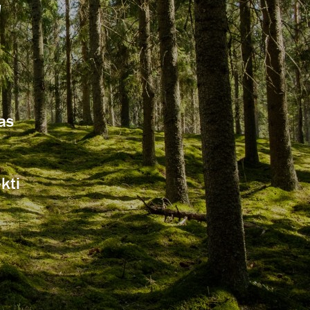
!
as
kti