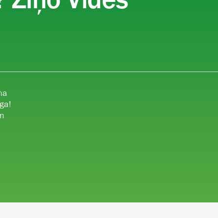
na
ga!
ām