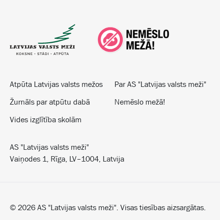
Atpūta Latvijas valsts mežos
Par AS "Latvijas valsts meži"
Žurnāls par atpūtu dabā
Nemēslo mežā!
Vides izglītība skolām
AS "Latvijas valsts meži"
Vaiņodes 1, Rīga, LV–1004, Latvija
©
2026
AS "Latvijas valsts meži". Visas tiesības aizsargātas.