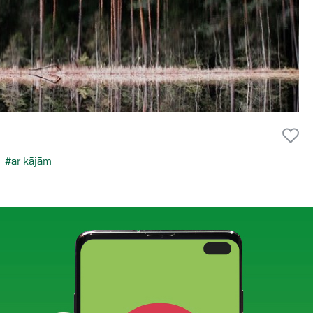
#ar kājām