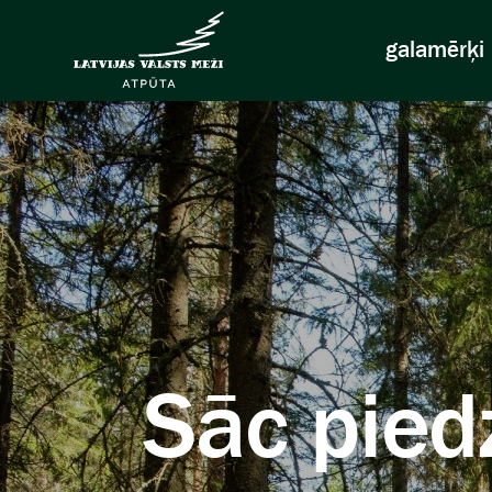
galamērķi
Sāc pied