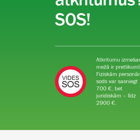
SOS!
Atkritumu izmeša
mežā ir pretlikumī
Fiziskām person
sods var sasniegt
700 €, bet
juridiskām – līdz
2900 €.