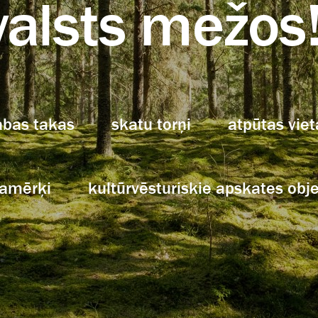
valsts mežos
abas takas
skatu torņi
atpūtas viet
lamērķi
kultūrvēsturiskie apskates obje