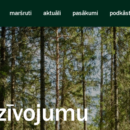
maršruti
aktuāli
pasākumi
podkās
zīvojumu