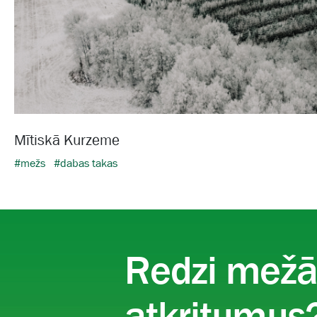
Mītiskā Kurzeme
#mežs
#dabas takas
Redzi mež
atkritumus?