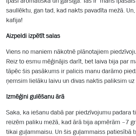
īpaši aromātiska un garšīga. Tas ir mans īpašais 
saullēktu, gan tad, kad nakts pavadīta mežā. Un,
kafija!
Aizpeldi izpētīt salas
Viens no maniem nākotnē plānotajiem piedzīvoju
Reiz to esmu mēģinājis darīt, bet laiva bija par
tāpēc šis pasākums ir palicis manu darāmo pie
ņemsim lielāku laivu un divas naktis paliksim uz
Izmēģini gulēšanu ārā
Saka, ka iešanu dabā par piedzīvojumu padara tie
reizēm paliku mežā, kad ārā bija apmērām –7 grād
tikai guļammaisu. Un šis guļammaiss patiesībā b