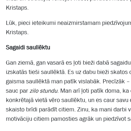
Kristaps.
Lūk, pieci ieteikumi neaizmirstamam piedzīvojum
Kristaps.
Sagaidi saullēktu
Gan ziemā, gan vasarā es ļoti bieži dabā sagaid
izskatās tieši saullēktā. Es uz dabu bieži skatos 
gaisma saullēktā man patīk vislabāk. Precīzāk – 
sauc par
zilo stundu
. Man arī ļoti patīk doma, ka
konkrētajā vietā vēro saullēktu, un es caur savu 
skaisto brīdi parādīt citiem. Zinu, ka mani darbi v
motivāciju citiem pamosties agrāk un piedzīvot s