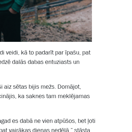
i veidi, kā to padarīt par īpašu, pat
edzē dalās dabas entuziasts un
i aiz sētas bijis mežs. Domājot,
secinājis, ka saknes tam meklējamas
agad es dabā ne vien atpūšos, bet ļoti
 pat vairākas dienas nedēļā,” stāsta