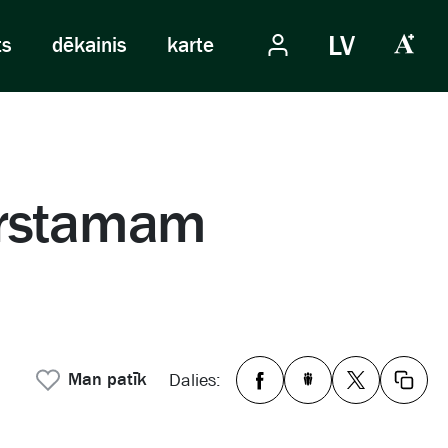
LV
ts
dēkainis
karte
mirstamam
Man patīk
Dalies: