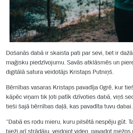
Došanās dabā ir skaista pati par sevi, bet ir dažād
maģisku piedzīvojumu. Savās atklāsmēs un pier
digitālā satura veidotājs Kristaps Putniņš.
Bērnības vasaras Kristaps pavadīja Ogrē, kur tieš
kāpēc viņam tik ļoti patīk dzīvoties dabā, viņš 
tieši šajā bērnības daļā, kas pavadīta tuvu dabai.
“Dabā es rodu mieru, kuru pilsētā nespēju gūt. T
bieži arī strādāju, veidojot video, pavadot mežos