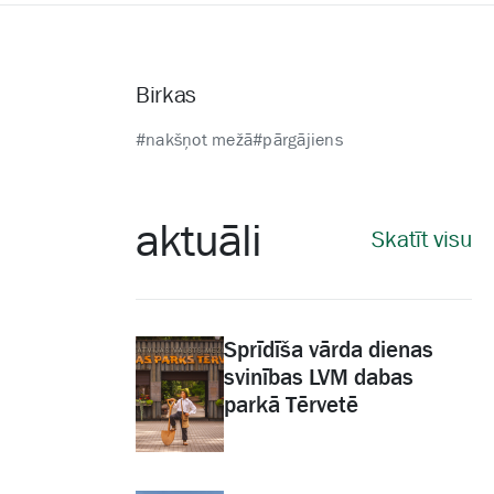
Birkas
#nakšņot mežā
#pārgājiens
aktuāli
Skatīt visu
Sprīdīša vārda dienas
svinības LVM dabas
parkā Tērvetē