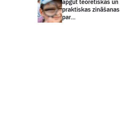
apgūt teorētiskas un
praktiskas zināšanas
par...