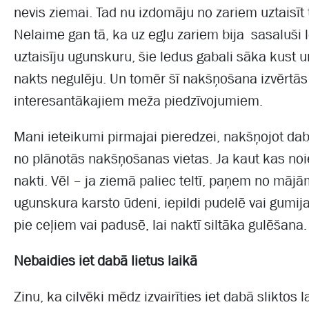
nevis ziemai. Tad nu izdomāju no zariem uztaisīt 
Nelaime gan tā, ka uz egļu zariem bija sasaluši l
uztaisīju ugunskuru, šie ledus gabali sāka kust u
nakts negulēju. Un tomēr šī nakšņošana izvērtā
interesantākajiem meža piedzīvojumiem.
Mani ieteikumi pirmajai pieredzei, nakšņojot da
no plānotās nakšņošanas vietas. Ja kaut kas noiet
nakti. Vēl – ja ziemā paliec teltī, paņem no mājām
ugunskura karsto ūdeni, iepildi pudelē vai gumi
pie ceļiem vai padusē, lai naktī siltāka gulēšana.
Nebaidies iet dabā lietus laikā
Zinu, ka cilvēki mēdz izvairīties iet dabā sliktos 