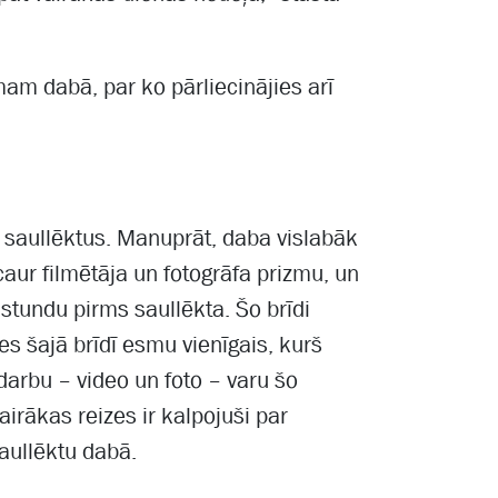
am dabā, par ko pārliecinājies arī
u saullēktus. Manuprāt, daba vislabāk
caur filmētāja un fotogrāfa prizmu, un
stundu pirms saullēkta. Šo brīdi
 es šajā brīdī esmu vienīgais, kurš
darbu – video un foto – varu šo
airākas reizes ir kalpojuši par
aullēktu dabā.