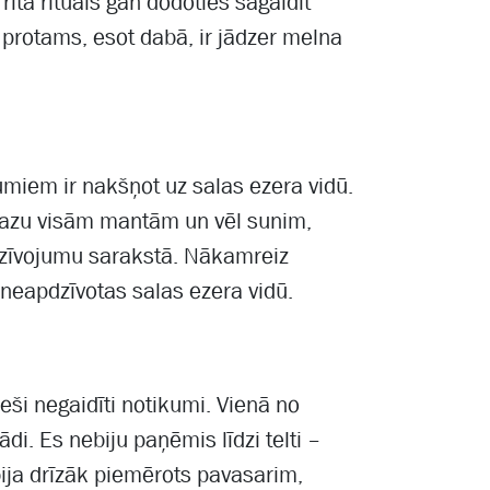
rīta rituāls gan dodoties sagaidīt
 protams, esot dabā, ir jādzer melna
miem ir nakšņot uz salas ezera vidū.
 mazu visām mantām un vēl sunim,
dzīvojumu sarakstā. Nākamreiz
 neapdzīvotas salas ezera vidū.
ši negaidīti notikumi. Vienā no
i. Es nebiju paņēmis līdzi telti –
ija drīzāk piemērots pavasarim,