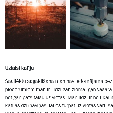
Uztaisi kafiju
Saullēktu sagaidīšana man nav iedomājama bez k
piederumiem man ir līdzi gan ziemā, gan vasarā.
bet gan pats taisu uz vietas. Man līdzi ir ne tika
kafijas dzirnaviņas, lai es turpat uz vietas varu 