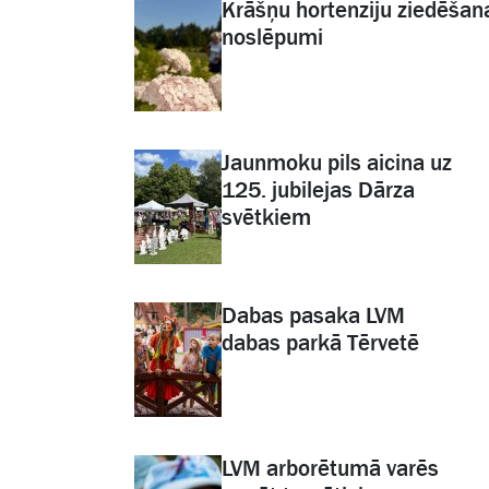
Krāšņu hortenziju ziedēšan
noslēpumi
Jaunmoku pils aicina uz
125. jubilejas Dārza
svētkiem
Dabas pasaka LVM
dabas parkā Tērvetē
LVM arborētumā varēs