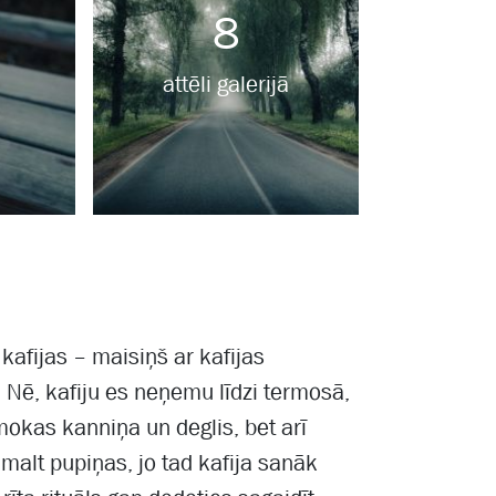
8
attēli galerijā
afijas – maisiņš ar kafijas
 Nē, kafiju es neņemu līdzi termosā,
i mokas kanniņa un deglis, bet arī
samalt pupiņas, jo tad kafija sanāk