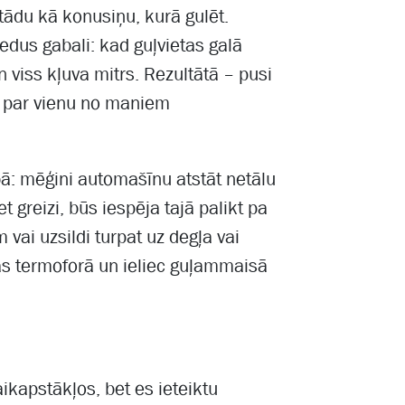
tādu kā konusiņu, kurā gulēt.
edus gabali: kad guļvietas galā
n viss kļuva mitrs. Rezultātā – pusi
s par vienu no maniem
bā: mēģini automašīnu atstāt netālu
 greizi, būs iespēja tajā palikt pa
 vai uzsildi turpat uz degļa vai
jas termoforā un ieliec guļammaisā
laikapstākļos, bet es ieteiktu