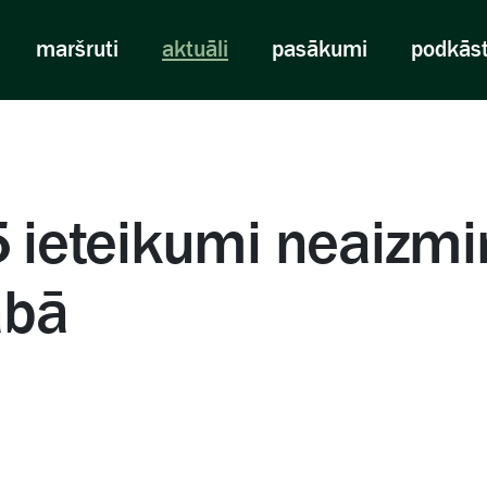
maršruti
aktuāli
pasākumi
podkās
 5 ieteikumi neaiz
abā