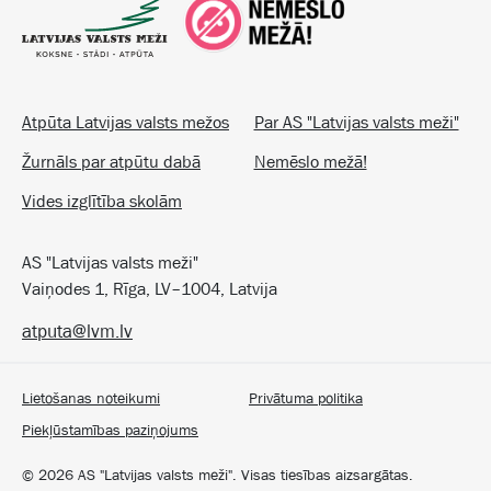
Atpūta Latvijas valsts mežos
Par AS "Latvijas valsts meži"
Žurnāls par atpūtu dabā
Nemēslo mežā!
Vides izglītība skolām
AS "Latvijas valsts meži"
Vaiņodes 1, Rīga, LV–1004, Latvija
atputa@lvm.lv
Lietošanas noteikumi
Privātuma politika
Piekļūstamības paziņojums
©
2026
AS "Latvijas valsts meži". Visas tiesības aizsargātas.