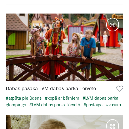
Galam
Dabas pasaka LVM dabas parkā Tērvetē
#atpūta pie ūdens
#kopā ar bērniem
#LVM dabas parka
glempings
#LVM dabas parks Tērvetē
#pastaiga
#vasara
Galam