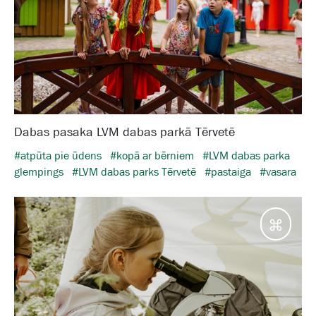
Dabas pasaka LVM dabas parkā Tērvetē
#atpūta pie ūdens
#kopā ar bērniem
#LVM dabas parka
glempings
#LVM dabas parks Tērvetē
#pastaiga
#vasara
Galam