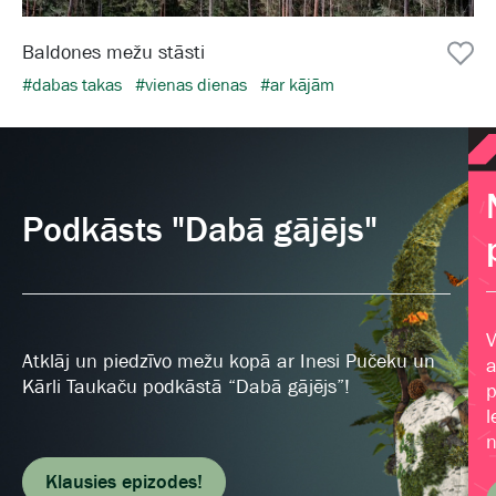
Baldones mežu stāsti
#dabas takas
#vienas dienas
#ar kājām
Podkāsts "Dabā gājējs"
V
Atklāj un piedzīvo mežu kopā ar Inesi Pučeku un
a
Kārli Taukaču podkāstā “Dabā gājējs”!
p
l
n
Klausies epizodes!