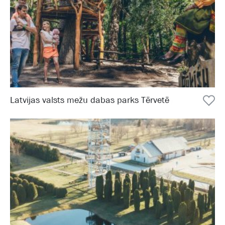
Latvijas valsts mežu dabas parks Tērvetē