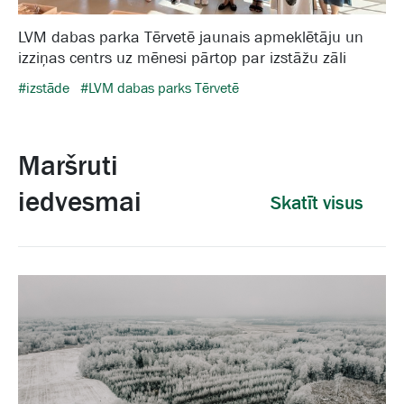
LVM dabas parka Tērvetē jaunais apmeklētāju un
izziņas centrs uz mēnesi pārtop par izstāžu zāli
#izstāde
#LVM dabas parks Tērvetē
Maršruti
iedvesmai
Skatīt visus