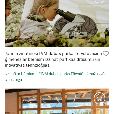
Jaunie zinātnieki LVM dabas parkā Tērvetē aicina
ģimenes ar bērniem izzināt pārtikas drošumu un
inovatīvas tehnoloģijas
#kopā ar bērniem
#LVM dabas parks Tērvetē
#meža zvēri
#pastaiga
Galam