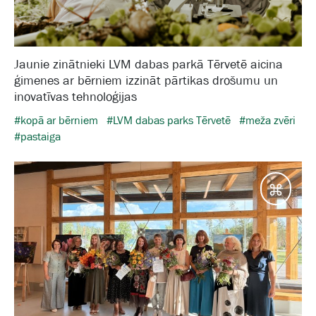
Jaunie zinātnieki LVM dabas parkā Tērvetē aicina
ģimenes ar bērniem izzināt pārtikas drošumu un
inovatīvas tehnoloģijas
#kopā ar bērniem
#LVM dabas parks Tērvetē
#meža zvēri
#pastaiga
Galam