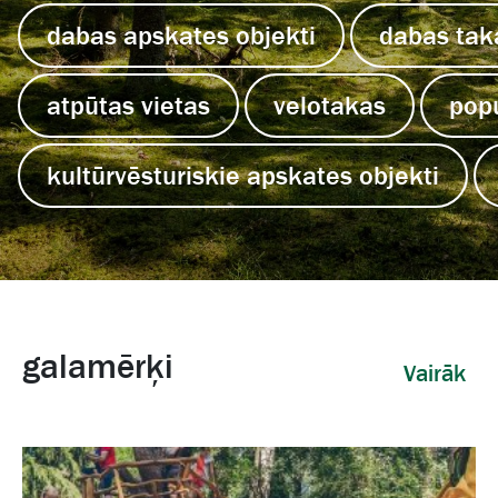
dabas apskates objekti
dabas tak
atpūtas vietas
velotakas
pop
kultūrvēsturiskie apskates objekti
galamērķi
Vairāk 