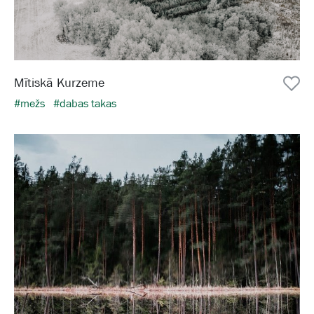
Mītiskā Kurzeme
#mežs
#dabas takas