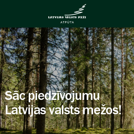
Sāc piedzīvojumu
Latvijas valsts mežos!