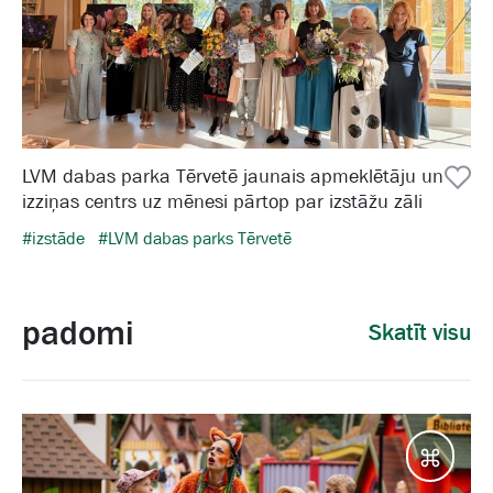
LVM dabas parka Tērvetē jaunais apmeklētāju un
izziņas centrs uz mēnesi pārtop par izstāžu zāli
#izstāde
#LVM dabas parks Tērvetē
padomi
Skatīt visu
Galam