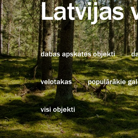
Latvijas 
dabas apskates objekti
d
velotakas
populārākie ga
visi objekti