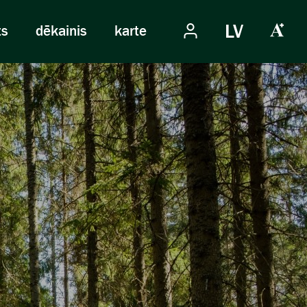
LV
ts
dēkainis
karte