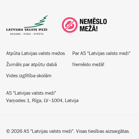
Atpūta Latvijas valsts mežos
Par AS "Latvijas valsts meži"
Žurnāls par atpūtu dabā
Nemēslo mežā!
Vides izglītība skolām
AS "Latvijas valsts meži"
Vaiņodes 1, Rīga, LV–1004, Latvija
©
2026
AS "Latvijas valsts meži". Visas tiesības aizsargātas.