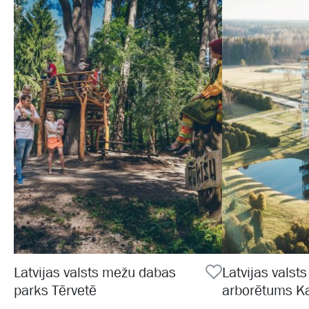
Latvijas valsts mežu dabas
Latvijas valst
parks Tērvetē
arborētums K