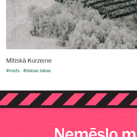
Mītiskā Kurzeme
#mežs
#dabas takas
Nemēslo me