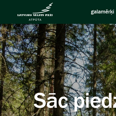
galamērķi
Sāc pied