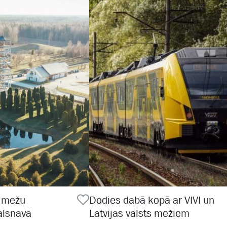
s mežu
Dodies dabā kopā ar VIVI un
alsnavā
Latvijas valsts mežiem