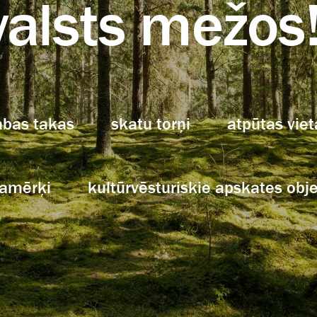
valsts mežos
abas takas
skatu torņi
atpūtas viet
lamērķi
kultūrvēsturiskie apskates obje