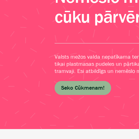
cūku pārvēr
Valsts mežos valda nepatīkama ten
tikai plastmasas pudeles un pārtika
tramvaji. Esi atbildīgs un nemēslo
Seko Cūkmenam!