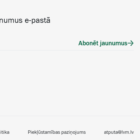
unumus e-pastā
Abonēt jaunumus
itika
Piekļūstamības paziņojums
atputa@lvm.lv