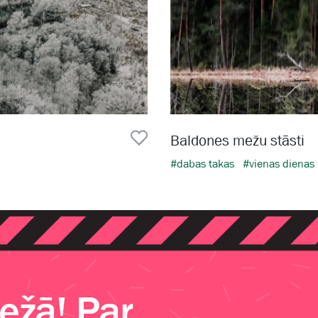
Baldones mežu stāsti
#dabas takas
#vienas dienas
žā! Par