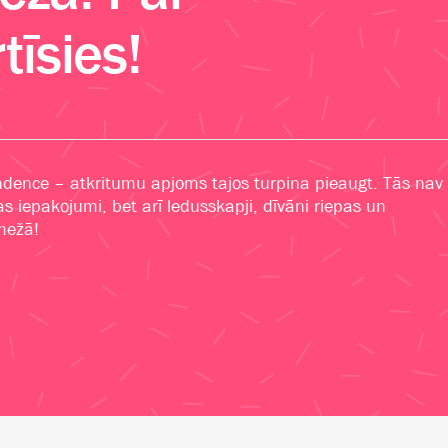
tīsies!
dence – atkritumu apjoms tajos turpina pieaugt. Tās nav
s iepakojumi, bet arī ledusskapji, dīvāni riepas un
 mežā!