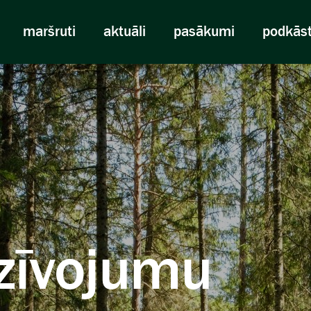
maršruti
aktuāli
pasākumi
podkās
zīvojumu