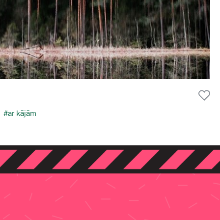
#ar kājām