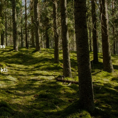
!
as
kti