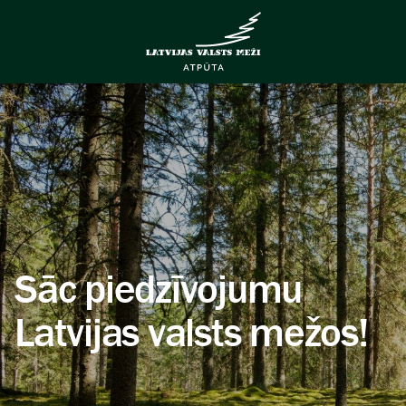
Sāc piedzīvojumu
Latvijas valsts mežos!