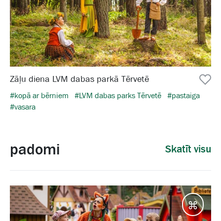
Zāļu diena LVM dabas parkā Tērvetē
#kopā ar bērniem
#LVM dabas parks Tērvetē
#pastaiga
#vasara
padomi
Skatīt visu
Galam