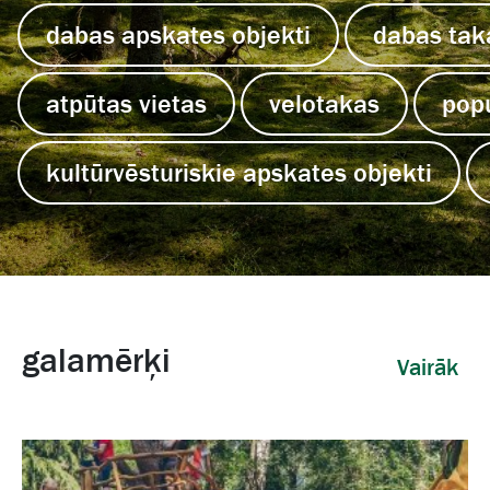
dabas apskates objekti
dabas tak
atpūtas vietas
velotakas
pop
kultūrvēsturiskie apskates objekti
galamērķi
Vairāk 