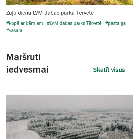
Zāļu diena LVM dabas parkā Tērvetē
#kopā ar bērniem
#LVM dabas parks Tērvetē
#pastaiga
#vasara
Maršruti
iedvesmai
Skatīt visus