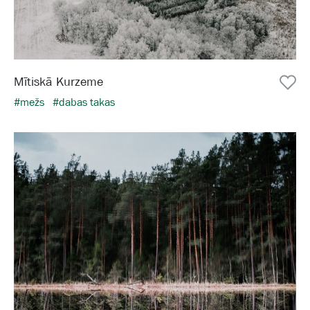
Mītiskā Kurzeme
#mežs
#dabas takas