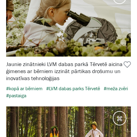
Jaunie zinātnieki LVM dabas parkā Tērvetē aicina
ģimenes ar bērniem izzināt pārtikas drošumu un
inovatīvas tehnoloģijas
#kopā ar bērniem
#LVM dabas parks Tērvetē
#meža zvēri
#pastaiga
Galam