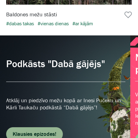
Baldones mežu stāsti
#dabas takas
#vienas dienas
#ar kājām
Podkāsts "Dabā gājējs"
V
Atklāj un piedzīvo mežu kopā ar Inesi Pučeku un
a
Kārli Taukaču podkāstā “Dabā gājējs”!
p
l
n
Klausies epizodes!