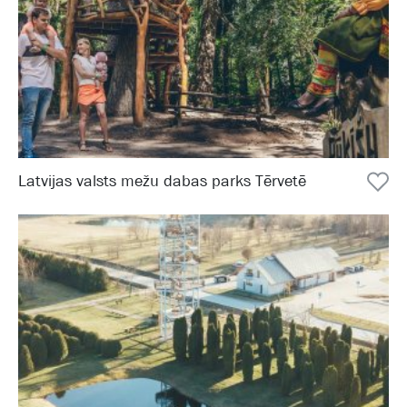
Latvijas valsts mežu dabas parks Tērvetē