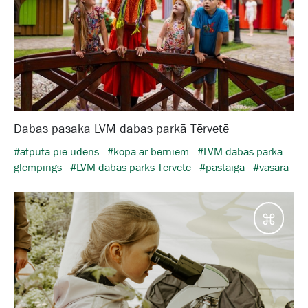
Dabas pasaka LVM dabas parkā Tērvetē
#atpūta pie ūdens
#kopā ar bērniem
#LVM dabas parka
glempings
#LVM dabas parks Tērvetē
#pastaiga
#vasara
Galam