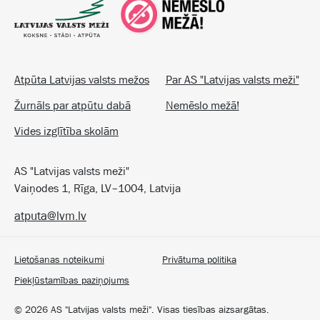
Atpūta Latvijas valsts mežos
Par AS "Latvijas valsts meži"
Žurnāls par atpūtu dabā
Nemēslo mežā!
Vides izglītība skolām
AS "Latvijas valsts meži"
Vaiņodes 1, Rīga, LV–1004, Latvija
atputa@lvm.lv
Lietošanas noteikumi
Privātuma politika
Piekļūstamības paziņojums
©
2026
AS "Latvijas valsts meži". Visas tiesības aizsargātas.