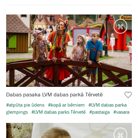
Galam
Dabas pasaka LVM dabas parkā Tērvetē
#atpūta pie ūdens
#kopā ar bērniem
#LVM dabas parka
glempings
#LVM dabas parks Tērvetē
#pastaiga
#vasara
Galam