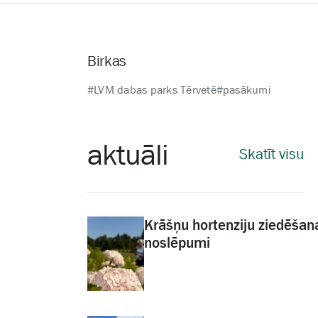
Birkas
#LVM dabas parks Tērvetē
#pasākumi
aktuāli
Skatīt visu
Krāšņu hortenziju ziedēšan
noslēpumi