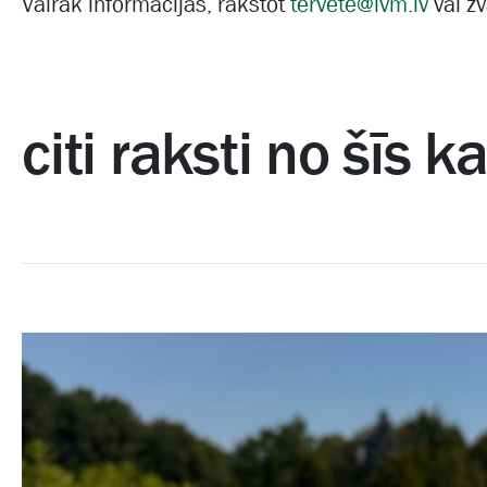
Vairāk informācijas, rakstot
tervete@lvm.lv
vai z
citi raksti no šīs k