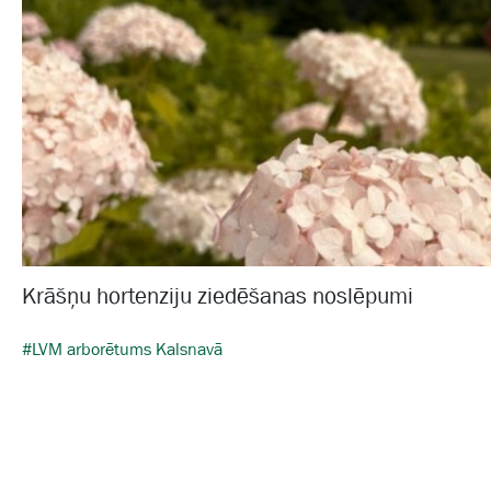
Krāšņu hortenziju ziedēšanas noslēpumi
#LVM arborētums Kalsnavā