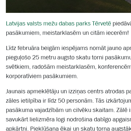
Latvijas valsts mežu dabas parks Tērvetē
piedāvā
pasākumiem, meistarklasēm un citām iecerēm!
Līdz februāra beigām iespējams nomāt jauno apm
pieguļošo 25 metru augsto skatu torni pasākumu n
svētkiem, radošām meistarklasēm, konferencē
korporatīviem pasākumiem.
Jaunais apmeklētāju un izziņas centrs atrodas 
zāles ietilpība ir līdz 50 personām. Tās izkārtoju
pasākuma vajadzībām un cilvēku skaitam. Zālē ir 
savukārt lielizmēra logi nodrošina dabīgo apgai
apkārtni. Piekļūšana ēkai un skatu torņa augstāka