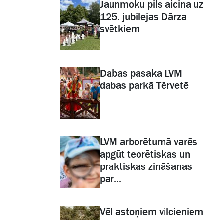
Jaunmoku pils aicina uz
125. jubilejas Dārza
svētkiem
Dabas pasaka LVM
dabas parkā Tērvetē
LVM arborētumā varēs
apgūt teorētiskas un
praktiskas zināšanas
par...
Vēl astoņiem vilcieniem