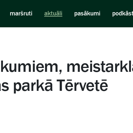
maršruti
aktuāli
pasākumi
podkās
sākumiem, meistark
s parkā Tērvetē