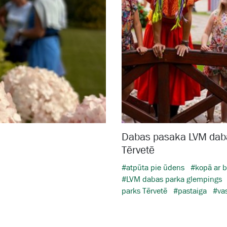
Dabas pasaka LVM dab
Tērvetē
#atpūta pie ūdens
#kopā ar 
#LVM dabas parka glempings
parks Tērvetē
#pastaiga
#va