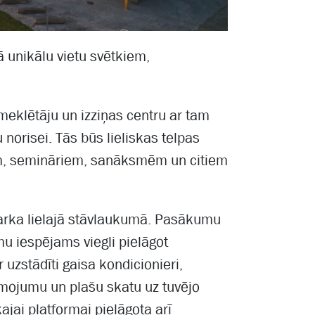
 unikālu vietu svētkiem,
eklētāju un izziņas centru ar tam
orisei. Tās būs lieliskas telpas
m, semināriem, sanāksmēm un citiem
parka lielajā stāvlaukumā. Pasākumu
mu iespējams viegli pielāgot
uzstādīti gaisa kondicionieri,
smojumu un plašu skatu uz tuvējo
jai platformai pielāgota arī