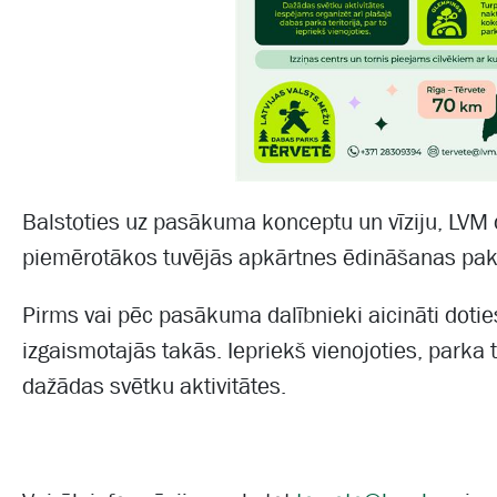
Balstoties uz pasākuma konceptu un vīziju, LVM 
piemērotākos tuvējās apkārtnes ēdināšanas pa
Pirms vai pēc pasākuma dalībnieki aicināti doti
izgaismotajās takās. Iepriekš vienojoties, parka t
dažādas svētku aktivitātes.