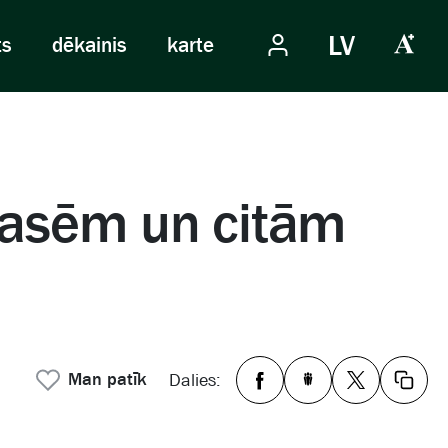
LV
ts
dēkainis
karte
lasēm un citām
Man patīk
Dalies: