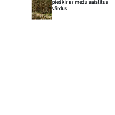
piešķir ar mežu saistītus
vārdus