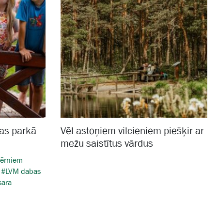
as parkā
Vēl astoņiem vilcieniem piešķir ar
mežu saistītus vārdus
bērniem
#LVM dabas
sara