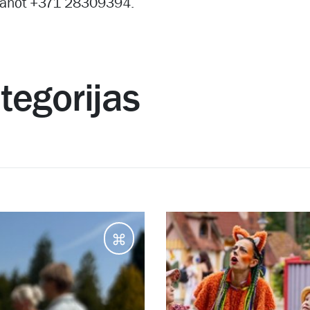
vanot +371 28309394.
ategorijas
Galamērķi