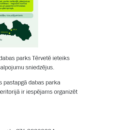
dabas parks Tērvetē ieteiks
kalpojumu sniedzējus.
es pastapgā dabas parka
eritorijā ir iespējams organizēt